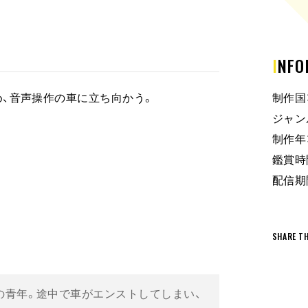
INF
、音声操作の車に立ち向かう。
制作国
ジャン
制作年：
鑑賞時間
配信期間：
SHARE TH
の青年。途中で車がエンストしてしまい、